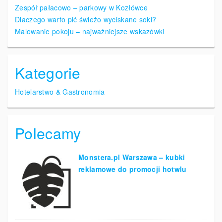
a
Zespół pałacowo – parkowy w Kozłówce
Dlaczego warto pić świeżo wyciskane soki?
p
Malowanie pokoju – najważniejsze wskazówki
o
w
Kategorie
p
i
Hotelarstwo & Gastronomia
s
a
Polecamy
c
h
Monstera.pl Warszawa – kubki
reklamowe do promocji hotwlu