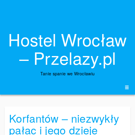
Hostel Wrocław
– Przelazy.pl
Tanie spanie we Wrocławiu
Korfantów – niezwykły
pałac i jego dzieje