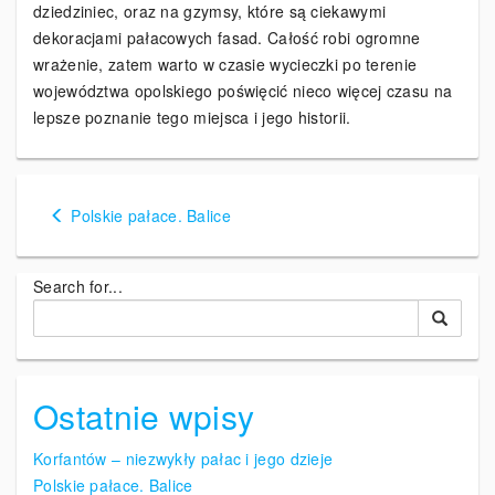
dziedziniec, oraz na gzymsy, które są ciekawymi
dekoracjami pałacowych fasad. Całość robi ogromne
wrażenie, zatem warto w czasie wycieczki po terenie
województwa opolskiego poświęcić nieco więcej czasu na
lepsze poznanie tego miejsca i jego historii.
Polskie pałace. Balice
N
a
Search for...
w
i
g
a
Ostatnie wpisy
c
Korfantów – niezwykły pałac i jego dzieje
j
Polskie pałace. Balice