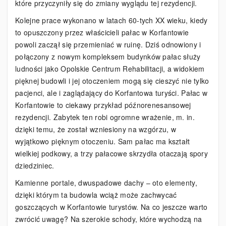
które przyczyniły się do zmiany wyglądu tej rezydencji.
Kolejne prace wykonano w latach 60-tych XX wieku, kiedy
to opuszczony przez właścicieli pałac w Korfantowie
powoli zaczął się przemieniać w ruinę. Dziś odnowiony i
połączony z nowym kompleksem budynków pałac służy
ludności jako Opolskie Centrum Rehabilitacji, a widokiem
pięknej budowli i jej otoczeniem mogą się cieszyć nie tylko
pacjenci, ale i zaglądający do Korfantowa turyści. Pałac w
Korfantowie to ciekawy przykład późnorenesansowej
rezydencji. Zabytek ten robi ogromne wrażenie, m. in.
dzięki temu, że został wzniesiony na wzgórzu, w
wyjątkowo pięknym otoczeniu. Sam pałac ma kształt
wielkiej podkowy, a trzy pałacowe skrzydła otaczają spory
dziedziniec.
Kamienne portale, dwuspadowe dachy – oto elementy,
dzięki którym ta budowla wciąż może zachwycać
goszczących w Korfantowie turystów. Na co jeszcze warto
zwrócić uwagę? Na szerokie schody, które wychodzą na