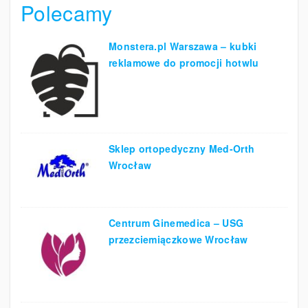
Polecamy
h
Monstera.pl Warszawa – kubki
reklamowe do promocji hotwlu
Sklep ortopedyczny Med-Orth
Wrocław
Centrum Ginemedica – USG
przezciemiączkowe Wrocław