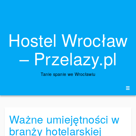
Hostel Wrocław
– Przelazy.pl
Tanie spanie we Wrocławiu
Ważne umiejętności w
branży hotelarskiej