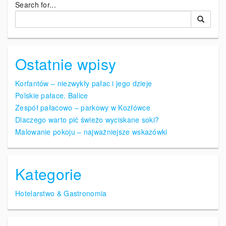
i
Search for...
g
a
c
Ostatnie wpisy
j
Korfantów – niezwykły pałac i jego dzieje
a
Polskie pałace. Balice
p
Zespół pałacowo – parkowy w Kozłówce
o
Dlaczego warto pić świeżo wyciskane soki?
Malowanie pokoju – najważniejsze wskazówki
w
p
i
Kategorie
s
Hotelarstwo & Gastronomia
a
c