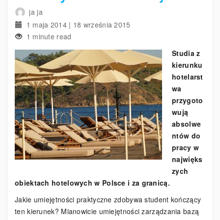
ja ja
1 maja 2014
|
18 września 2015
1 minute read
Studia z
kierunku
hotelarst
wa
przygoto
wują
absolwe
ntów do
pracy w
najwięks
zych
obiektach hotelowych w Polsce i za granicą.
Jakie umiejętności praktyczne zdobywa student kończący
ten kierunek? Mianowicie umiejętności zarządzania bazą